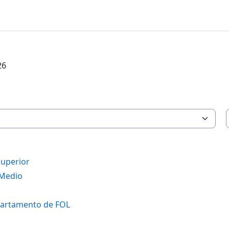
26
Superior
 Medio
partamento de FOL