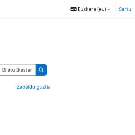
Euskara ‎(eu)‎
Sartu
Bilatu Ikastaroak
Bilatu Ikastaroak
Zabaldu guztia