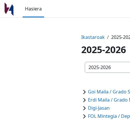
Joan eduki nagusira zuzenean
Hasiera
Ikastaroak
2025-20
2025-2026
Ikastaro-kategoriak
Goi Maila / Grado 
Erdi Maila / Grado
Digi-Jasan
FOL Mintegia / De