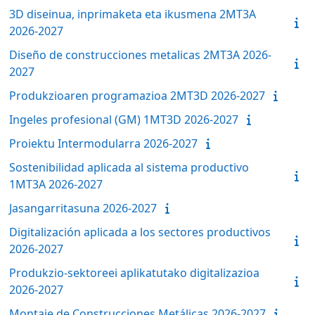
3D diseinua, inprimaketa eta ikusmena 2MT3A
2026-2027
Diseño de construcciones metalicas 2MT3A 2026-
2027
Produkzioaren programazioa 2MT3D 2026-2027
Ingeles profesional (GM) 1MT3D 2026-2027
Proiektu Intermodularra 2026-2027
Sostenibilidad aplicada al sistema productivo
1MT3A 2026-2027
Jasangarritasuna 2026-2027
Digitalización aplicada a los sectores productivos
2026-2027
Produkzio-sektoreei aplikatutako digitalizazioa
2026-2027
Montaje de Construcciones Metálicas 2026-2027