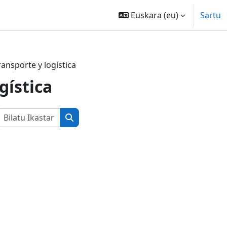
Euskara ‎(eu)‎
Sartu
ransporte y logística
gística
Bilatu Ikastaroak
Bilatu Ikastaroak