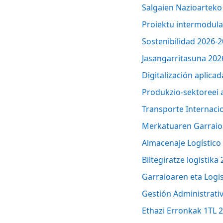
Salgaien Nazioartek
Proiektu intermodul
Sostenibilidad 2026-
Jasangarritasuna 202
Digitalización aplica
Produkzio-sektoreei a
Transporte Internaci
Merkatuaren Garraio
Almacenaje Logístico
Biltegiratze logistik
Garraioaren eta Logi
Gestión Administrativ
Ethazi Erronkak 1TL 