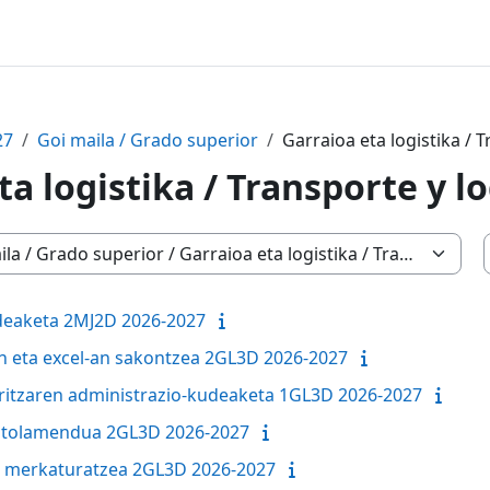
27
Goi maila / Grado superior
Garraioa eta logistika / T
ta logistika / Transporte y lo
udeaketa 2MJ2D 2026-2027
n eta excel-an sakontzea 2GL3D 2026-2027
ritzaren administrazio-kudeaketa 1GL3D 2026-2027
antolamendua 2GL3D 2026-2027
ka merkaturatzea 2GL3D 2026-2027