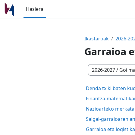
Joan eduki nagusira zuzenean
Hasiera
Ikastaroak
2026-20
Garraioa e
Ikastaro-kategoriak
Denda txiki baten k
Finantza-matematika
Nazioarteko merkata
Salgai-garraioaren 
Garraioa eta logisti