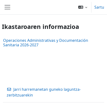
Joan eduki nagusira zuzenean
Sartu
Alboko panela
Ikastaroaren informazioa
Operaciones Administrativas y Documentación
Sanitaria 2026-2027
Jarri harremanetan guneko laguntza-
zerbitzuarekin