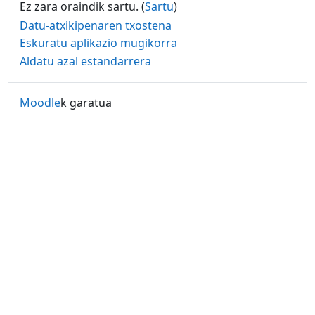
Ez zara oraindik sartu. (
Sartu
)
Datu-atxikipenaren txostena
Eskuratu aplikazio mugikorra
Aldatu azal estandarrera
Moodle
k garatua