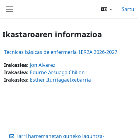
Joan eduki nagusira zuzenean
Sartu
Alboko panela
Ikastaroaren informazioa
Técnicas básicas de enfermería 1ER2A 2026-2027
Irakaslea:
Jon Alvarez
Irakaslea:
Edurne Arsuaga Chillon
Irakaslea:
Esther Iturriagaetxebarria
Jarri harremanetan guneko laguntza-