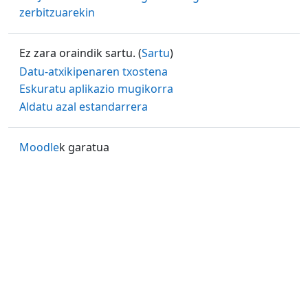
zerbitzuarekin
Ez zara oraindik sartu. (
Sartu
)
Datu-atxikipenaren txostena
Eskuratu aplikazio mugikorra
Aldatu azal estandarrera
Moodle
k garatua