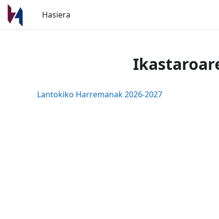
Joan eduki nagusira zuzenean
Hasiera
Ikastaroar
Lantokiko Harremanak 2026-2027