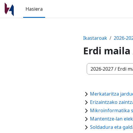
Joan eduki nagusira zuzenean
Hasiera
Ikastaroak
2026-20
Erdi maila
Ikastaro-kategoriak
Merkataritza jardu
Erizaintzako zaintz
Mikroinformatika s
Mantentze-lan ele
Soldadura eta gald