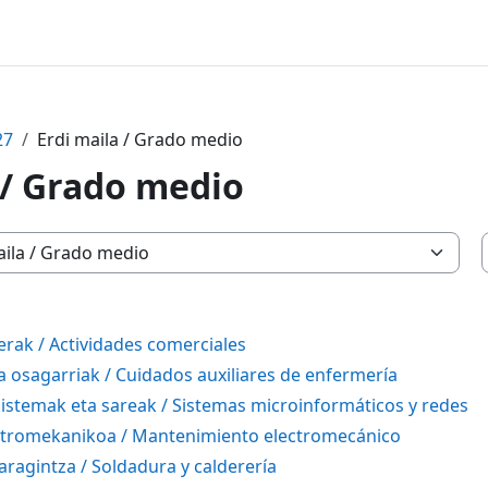
27
Erdi maila / Grado medio
 / Grado medio
erak / Actividades comerciales
a osagarriak / Cuidados auxiliares de enfermería
istemak eta sareak / Sistemas microinformáticos y redes
ktromekanikoa / Mantenimiento electromecánico
aragintza / Soldadura y calderería