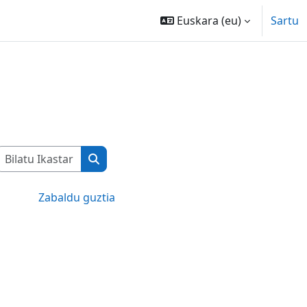
Euskara ‎(eu)‎
Sartu
Bilatu Ikastaroak
Bilatu Ikastaroak
Zabaldu guztia