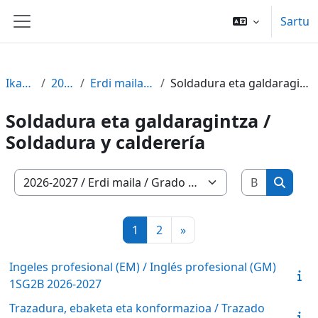
Joan eduki nagusira zuzenean
Sartu
Alboko panela
Ikastaroak
2026-2027
Erdi maila / Grado medio
Soldadura eta galdaragintza / Soldadura y calderería
Soldadura eta galdaragintza /
Soldadura y calderería
Bilatu Ik
Ikastaro-kategoriak
Bilatu 
1. orria
2. orria
Hurrengo orria
1
2
»
Ingeles profesional (EM) / Inglés profesional (GM)
1SG2B 2026-2027
Trazadura, ebaketa eta konformazioa / Trazado