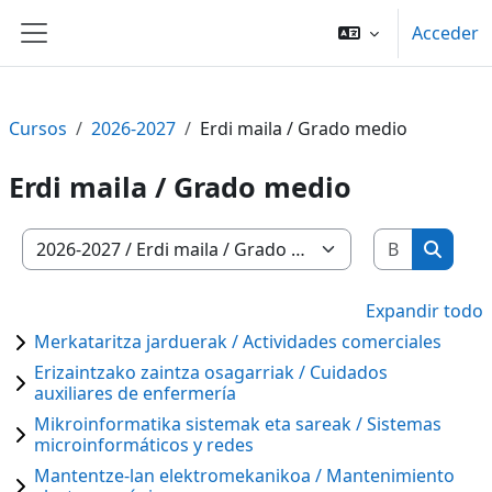
Salta al contenido principal
Acceder
Panel lateral
Cursos
2026-2027
Erdi maila / Grado medio
Erdi maila / Grado medio
Buscar c
Categorías
Buscar
Expandir todo
Merkataritza jarduerak / Actividades comerciales
Erizaintzako zaintza osagarriak / Cuidados
auxiliares de enfermería
Mikroinformatika sistemak eta sareak / Sistemas
microinformáticos y redes
Mantentze-lan elektromekanikoa / Mantenimiento