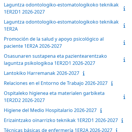
Laguntza odontologiko-estomatologikoko teknikak
1ER2D1 2026-2027
Laguntza odontologiko-estomatologikoko teknikak
1ER2A
Promoción de la salud y apoyo psicológico al
paciente 1ER2A 2026-2027
Osasunaren sustapena eta pazientearentzako
laguntza psikologikoa 1ER2D1 2026-2027
Lantokiko Harremanak 2026-2027
Relaciones en el Entorno de Trabajo 2026-2027
Ospitaleko higienea eta materialen garbiketa
1ER2D2 2026-2027
Higiene del Medio Hospitalario 2026-2027
Erizaintzako oinarrizko teknikak 1ER2D1 2026-2027
Técnicas básicas de enfermería 1ER2A 2026-2027