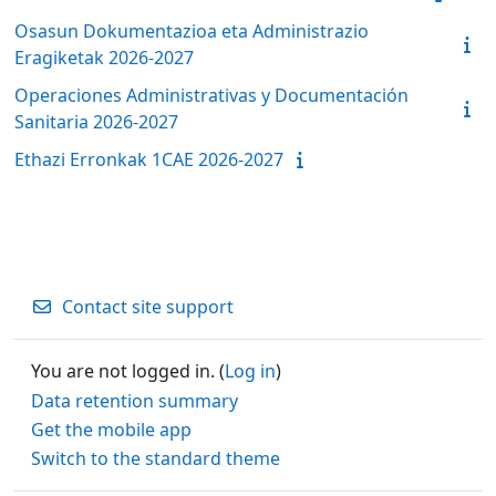
Osasun Dokumentazioa eta Administrazio
Eragiketak 2026-2027
Operaciones Administrativas y Documentación
Sanitaria 2026-2027
Ethazi Erronkak 1CAE 2026-2027
Contact site support
You are not logged in. (
Log in
)
Data retention summary
Get the mobile app
Switch to the standard theme