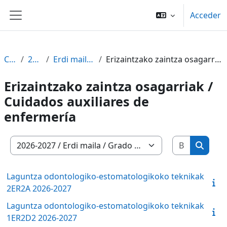
Salta al contenido principal
Acceder
Panel lateral
Cursos
2026-2027
Erdi maila / Grado medio
Erizaintzako zaintza osagarriak / Cuidados auxiliares de enfermería
Erizaintzako zaintza osagarriak /
Cuidados auxiliares de
enfermería
Buscar c
Categorías
Buscar
Laguntza odontologiko-estomatologikoko teknikak
2ER2A 2026-2027
Laguntza odontologiko-estomatologikoko teknikak
1ER2D2 2026-2027